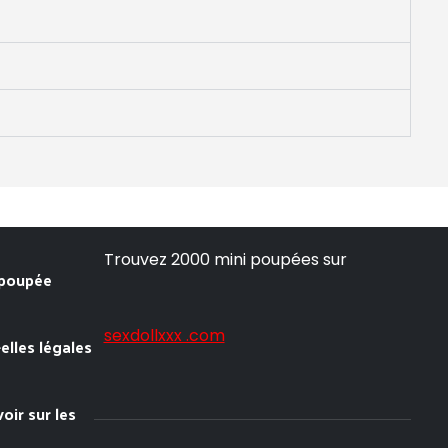
Trouvez 2000 mini poupées sur
 poupée
sexdollxxx .com
elles légales
oir sur les