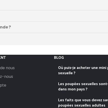
ande ?
ENT
BLOG
Où puis-je acheter une mini
 de nous
sexuelle ?
z-nous
Les poupées sexuelles sont-
pte
dans mon pays ?
Les faits que vous devez sav
poupées sexuelles adultes