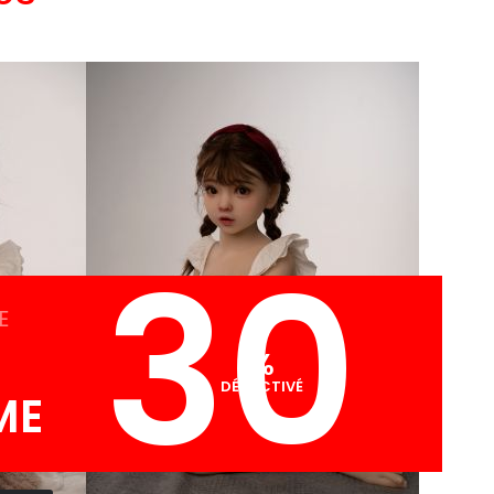
30
E
%
DÉSACTIVÉ
ME