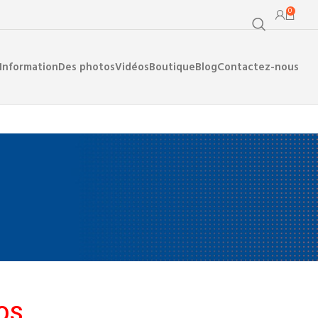
0
Information
Des photos
Vidéos
Boutique
Blog
Contactez-nous
S​